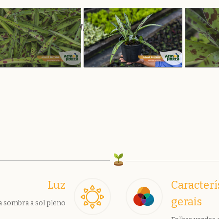
 PINTADA –
MANFREDA MACULOSA
Luz
Caracterí
gerais
 sombra a sol pleno