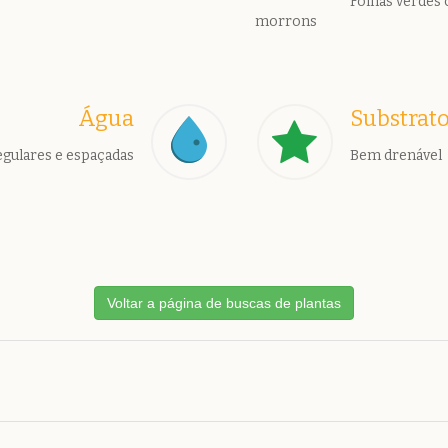
Folhas verdes
morrons
Água
Substrat
egulares e espaçadas
Bem drenável
Voltar a página de buscas de plantas