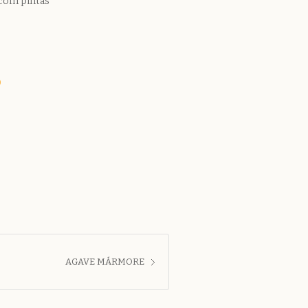
 com pintas
o
AGAVE MÁRMORE